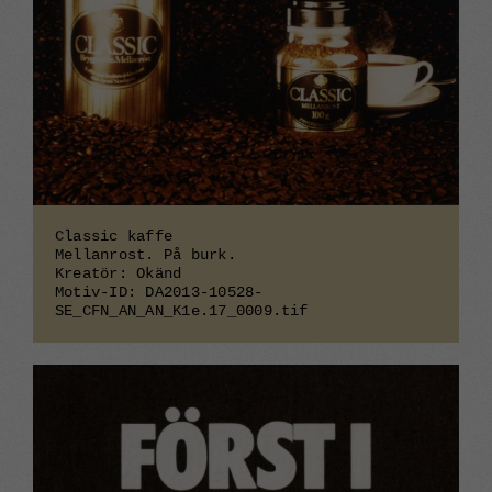
Classic kaffe
Mellanrost. På burk.
Kreatör: Okänd
Motiv-ID: DA2013-10528-
SE_CFN_AN_AN_K1e.17_0009.tif
Nödvändiga
Dessa
cookies går
inte att välja