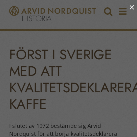
Fortsätt
×
till
innehållet
FÖRST I SVERIGE
MED ATT
KVALITETSDEKLARER
KAFFE
I slutet av 1972 bestämde sig Arvid
Nordquist för att börja kvalitetsdeklarera