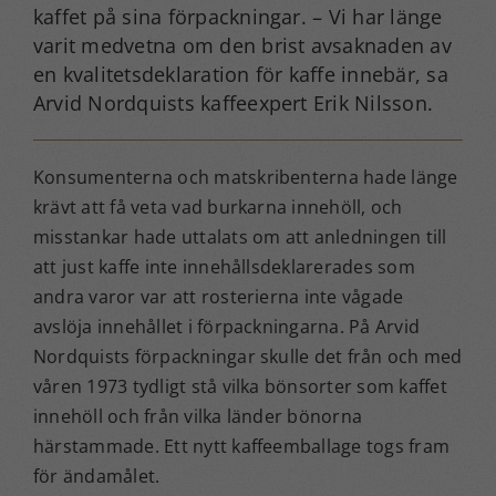
kaffet på sina förpackningar. – Vi har länge
varit medvetna om den brist avsaknaden av
en kvalitetsdeklaration för kaffe innebär, sa
Arvid Nordquists kaffeexpert Erik Nilsson.
Konsumenterna och matskribenterna hade länge
krävt att få veta vad burkarna innehöll, och
misstankar hade uttalats om att anledningen till
att just kaffe inte innehållsdeklarerades som
andra varor var att rosterierna inte vågade
avslöja innehållet i förpackningarna. På Arvid
Nordquists förpackningar skulle det från och med
våren 1973 tydligt stå vilka bönsorter som kaffet
innehöll och från vilka länder bönorna
härstammade. Ett nytt kaffeemballage togs fram
för ändamålet.