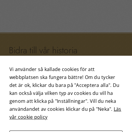
Upplevelse
För att vår
webbplats
ska prestera
så bra som
Bidra till vår historia
möjligt
under ditt
besök. Om
Har du något minne som gäller Arvid Nordquist?
Vi använder så kallade cookies för att
du nekar
Eller kanske något gammalt fotografi du vill dela
dessa
webbplatsen ska fungera bättre! Om du tycker
med dig av? Hjälp oss att dokumentera vår
cookies
det är ok, klickar du bara på "Acceptera alla". Du
historia och bidra till vår framtid.
kommer viss
kan också välja vilken typ av cookies du vill ha
funktionalitet
genom att klicka på "Inställningar". Vill du neka
att försvinna
från webben.
användandet av cookies klickar du på "Neka".
Läs
Bidra
vår cookie policy
Marknadsföring