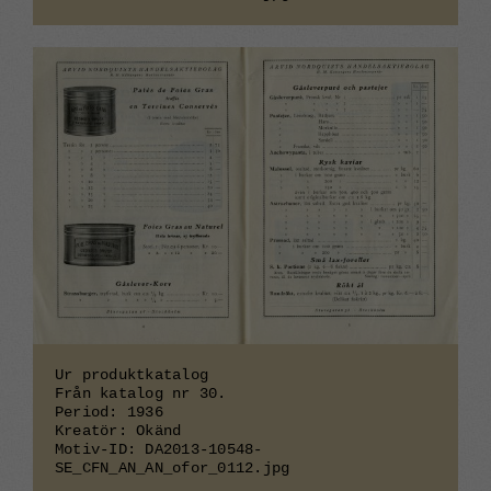
Nödvändiga
Dessa
cookies går
inte att välja
bort. De
behövs för
att
webbplatsen
över huvud
taget ska
fungera.
Ur produktkatalog
Från katalog nr 30.
Period: 1936
Statistik
Kreatör: Okänd
För att vi ska
Motiv-ID: DA2013-10548-
kunna
SE_CFN_AN_AN_ofor_0112.jpg
förbättra