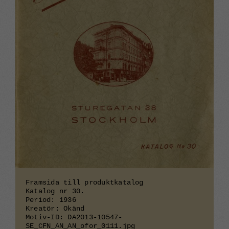
Framsida till produktkatalog
Katalog nr 30.
Period: 1936
Kreatör: Okänd
Motiv-ID: DA2013-10547-
SE_CFN_AN_AN_ofor_0111.jpg