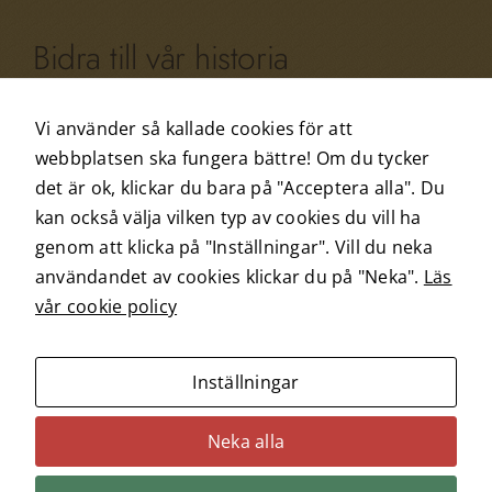
kommer viss
funktionalitet
Bidra till vår historia
att försvinna
från webben.
Har du något minne som gäller Arvid Nordquist?
Vi använder så kallade cookies för att
Eller kanske något gammalt fotografi du vill dela
webbplatsen ska fungera bättre! Om du tycker
Marknadsföring
med dig av? Hjälp oss att dokumentera vår
det är ok, klickar du bara på "Acceptera alla". Du
Genom att dela
historia och bidra till vår framtid.
kan också välja vilken typ av cookies du vill ha
med dig av dina
intressen och ditt
genom att klicka på "Inställningar". Vill du neka
beteende när du
Bidra
användandet av cookies klickar du på "Neka".
Läs
surfar ökar du
vår cookie policy
chansen att få se
personligt
anpassat
Inställningar
innehåll och
© Arvid Nordquist Historia och Centrum för
erbjudanden.
Näringslivshistoria
Neka alla
Bidra till vår historia
Om webbplatsen
Om