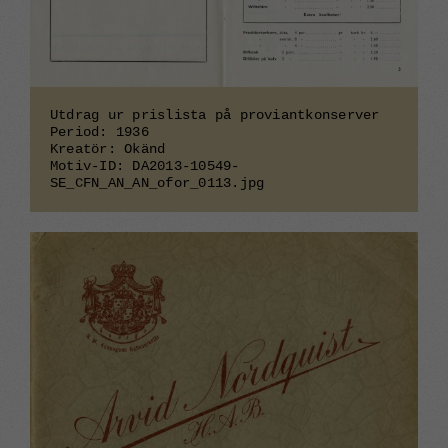
Utdrag ur prislista på proviantkonserver
Period: 1936
Kreatör: Okänd
Motiv-ID: DA2013-10549-
SE_CFN_AN_AN_ofor_0113.jpg