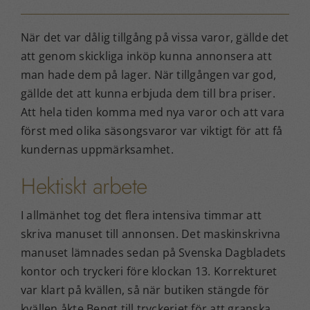
När det var dålig tillgång på vissa varor, gällde det
att genom skickliga inköp kunna annonsera att
man hade dem på lager. När tillgången var god,
gällde det att kunna erbjuda dem till bra priser.
Att hela tiden komma med nya varor och att vara
först med olika säsongsvaror var viktigt för att få
kundernas uppmärksamhet.
Hektiskt arbete
I allmänhet tog det flera intensiva timmar att
skriva manuset till annonsen. Det maskinskrivna
manuset lämnades sedan på Svenska Dagbladets
kontor och tryckeri före klockan 13. Korrekturet
var klart på kvällen, så när butiken stängde för
kvällen åkte Bengt till tryckeriet för att granska