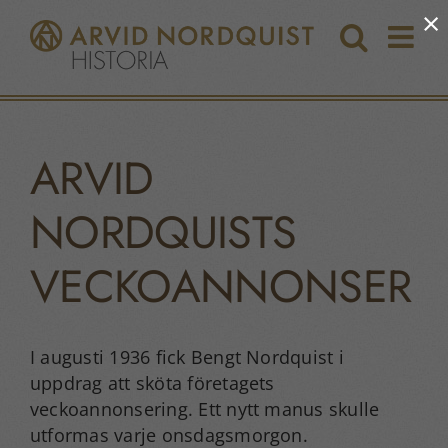
Fortsätt
×
till
innehållet
ARVID
NORDQUISTS
VECKOANNONSER
I augusti 1936 fick Bengt Nordquist i
uppdrag att sköta företagets
veckoannonsering. Ett nytt manus skulle
utformas varje onsdagsmorgon.