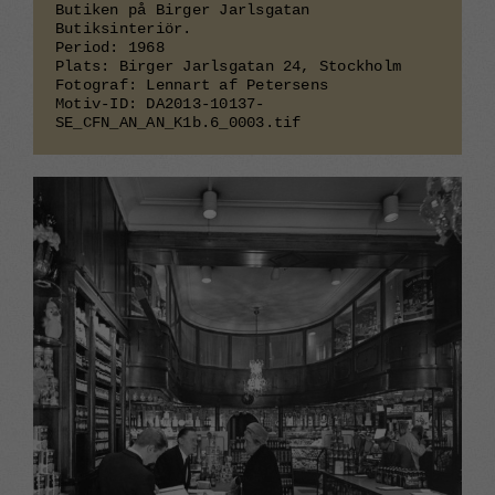
Butiken på Birger Jarlsgatan
Nödvändiga
Butiksinteriör.
Dessa
Period: 1968
cookies går
Plats: Birger Jarlsgatan 24, Stockholm
Fotograf: Lennart af Petersens
inte att välja
Motiv-ID: DA2013-10137-
bort. De
SE_CFN_AN_AN_K1b.6_0003.tif
behövs för
att
webbplatsen
över huvud
taget ska
fungera.
Statistik
För att vi ska
kunna
förbättra
webbplatsens
funktionalitet
och