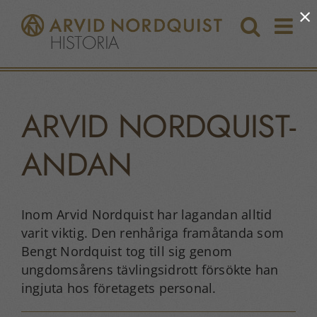
Fortsätt
×
till
innehållet
ARVID NORDQUIST-
ANDAN
Inom Arvid Nordquist har lagandan alltid
varit viktig. Den renhåriga framåtanda som
Bengt Nordquist tog till sig genom
ungdomsårens tävlingsidrott försökte han
ingjuta hos företagets personal.