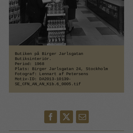
uppbyggnad,
baserat på
hur den
används.
Upplevelse
För att vår
Butiken på Birger Jarlsgatan
webbplats
Butiksinteriör.
Period: 1968
ska prestera
Plats: Birger Jarlsgatan 24, Stockholm
så bra som
Fotograf: Lennart af Petersens
möjligt
Motiv-ID: DA2013-10139-
under ditt
SE_CFN_AN_AN_K1b.6_0005.tif
besök. Om
du nekar
dessa
cookies
kommer viss
Facebook
X
E-
funktionalitet
post
att försvinna